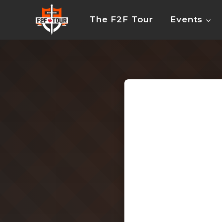
Skip
to
The F2F Tour
Events
content