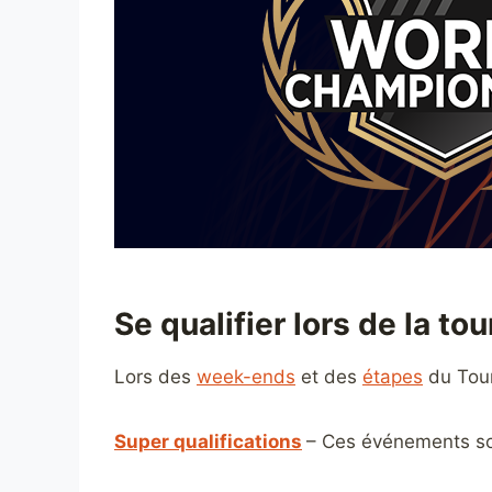
Se qualifier lors de la to
Lors des
week-ends
et des
étapes
du Tour
Super qualifications
– Ces événements sont